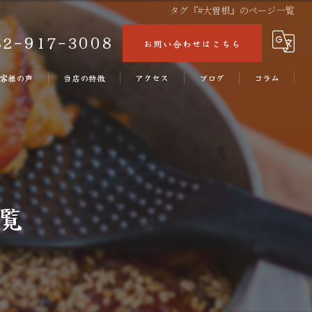
タグ『#大曽根』のページ一覧
52-917-3008
お問い合わせはこちら
客様の声
当店の特徴
アクセス
ブログ
コラム
うなぎ
うな丼
ランチ
覧
ディナー
テイクアウト