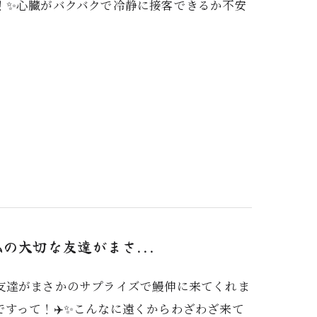
！✨心臓がバクバクで冷静に接客できるか不安
の大切な友達がまさ...
友達がまさかのサプライズで鰻伸に来てくれま
すって！✈️✨こんなに遠くからわざわざ来て