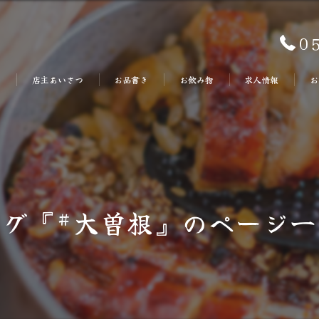
0
り
店主あいさつ
お品書き
お飲み物
求人情報
お
タグ『#大曽根』のページ一