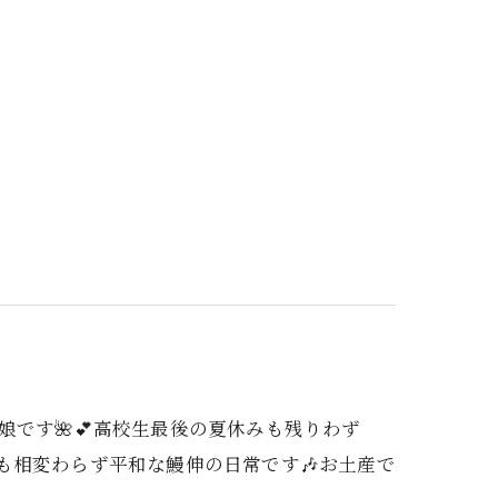
鰻伸娘です🌺💕高校生最後の夏休みも残りわず
も相変わらず平和な鰻伸の日常です🎶お土産で