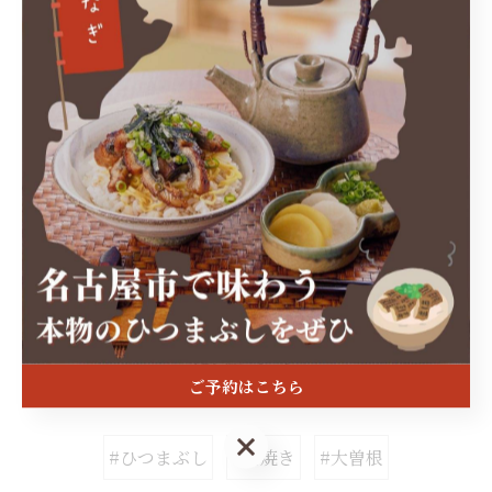
名古屋市で一息つけるランチ
名古屋市で満足を届けるデ
ィナー
名古屋市で二度焼きするうなぎ
名古屋市にて人気
のうな丼
ランチ
ディナー
うなぎ
うな丼
< 前のページ
一覧に戻る
次のページ >
関連タグ
ご予約はこちら
ご予約はこちら
#ひつまぶし
#白焼き
#大曽根