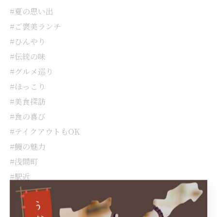
#夏の思い出
#ご褒美ランチ
#ひんやり
#伝統の味
#グルメ巡り
#ほっこり
#美食探訪
#食の喜び
#テイクアウトもOK
#鰻の魅力
#浅間町
#駅近
#うな丼
#大曽根