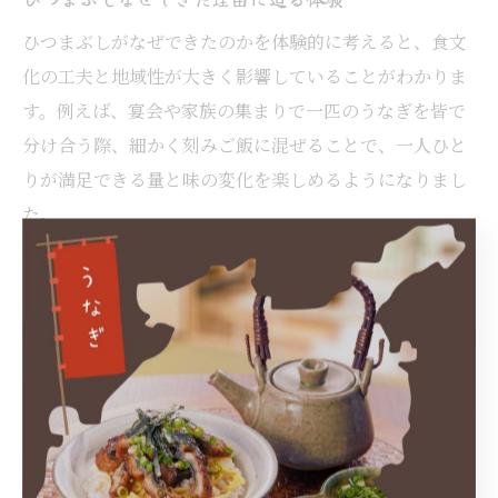
ひつまぶしがなぜできたのかを体験的に考えると、食文
化の工夫と地域性が大きく影響していることがわかりま
す。例えば、宴会や家族の集まりで一匹のうなぎを皆で
分け合う際、細かく刻みご飯に混ぜることで、一人ひと
りが満足できる量と味の変化を楽しめるようになりまし
た。
このような体験は、「食を通じて多様性を楽しむ」とい
う現代的な価値観にも通じています。実際、初めてひつ
まぶしを食べた方からは「同じ料理なのに、食べ方によ
ってまったく違う味わいが楽しめた」といった声が多く
寄せられています。
ひつまぶしの誕生理由を知ることは、単なる食事を超
え、社会や家庭の知恵、思いやりを感じる体験につなが