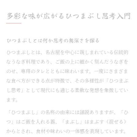
由
ひつまぶしの由来から学ぶ柔軟な発想力
多彩な味が広がるひつまぶし思考入門
ひつまぶしの由来を探る食の楽しさ
ひつまぶし由来に秘められた物語と魅力
ひつまぶしとは何か思考の奥深さを探る
なぜひつまぶしと呼ばれるのかを考察
ひつまぶしとは、名古屋を中心に親しまれている伝統的
ひつまぶし誕生の背景に思考を巡らせる
なうなぎ料理であり、ご飯の上に細かく刻んだうなぎを
ひつまぶしとは歴史と伝統が生む味わい
のせ、専用のタレとともに味わいます。一度にさまざま
ひつまぶしなぜできた理由に迫る体験
な食べ方ができる点が特徴で、その多様性が「ひつまぶ
食べ方ごとに変わるひつまぶしの魅力
し思考」として現代にも通じる柔軟な発想を象徴してい
ひつまぶし食べ方の工夫がもたらす発見
ます。
ひつまぶしならではの味変を楽しむ思考
「ひつまぶし」の名称の由来には諸説ありますが、「ひ
ひつまぶしの特徴を活かした食べ方提案
つ」はご飯を入れる器、「まぶし」はまぶす（混ぜる）
ひつまぶし作り方で広がる味のバリエーシ
からとされ、食材や味わいの一体感を表現しています。