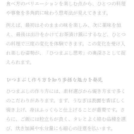
ョン
食べ方のバリエーションを楽しむ点から、ひとつの料理
ひつまぶし材料選びが食べ方を左右する理
や事象を多角的に味わう思考法が見えてきます。
由
例えば、最初はそのままの味を楽しみ、次に薬味を加
ひつまぶし思考で日常に新発見を
え、最後は出汁をかけてお茶漬け風にするなど、ひとつ
ひつまぶし思考が日常に気づきをもたらす
の料理で三度の変化を体験できます。この変化を受け入
ひつまぶしの多様性から柔軟な発想を学ぶ
れ楽しむ姿勢が、「ひつまぶし思考」の奥深さとして捉
えられます。
ひつまぶしの作り方にヒントが隠れる日常
術
ひつまぶし作り方を知り多様な魅力を発見
ひつまぶしを通じて新しい視点を得る方法
ひつまぶしの作り方には、素材選びから焼き方まで多く
ひつまぶしの特徴が暮らしを豊かにする秘
のこだわりがあります。まず、うなぎは表面を香ばしく
密
焼き上げ、身はふっくらと仕上げることが重要です。さ
伝統が息づくひつまぶしの特徴に迫る
らに、ご飯には粒立ちが良く、タレとよく絡む品種を選
ひつまぶしの特徴を支える伝統の知恵
び、炊き加減や水分量にも細心の注意を払います。
ひつまぶし材料選びが伝統を守る理由