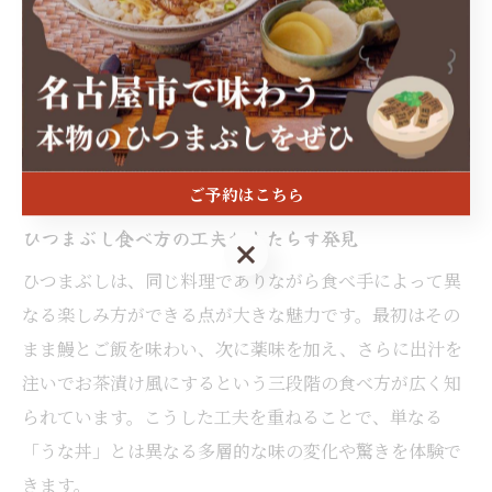
ります。こうした背景を意識することで、ひつまぶしの
食文化はより豊かなものとなるでしょう。
食べ方ごとに変わるひつまぶしの魅力
ご予約はこちら
ひつまぶし食べ方の工夫がもたらす発見
ご予約はこちら
ひつまぶしは、同じ料理でありながら食べ手によって異
なる楽しみ方ができる点が大きな魅力です。最初はその
まま鰻とご飯を味わい、次に薬味を加え、さらに出汁を
注いでお茶漬け風にするという三段階の食べ方が広く知
られています。こうした工夫を重ねることで、単なる
「うな丼」とは異なる多層的な味の変化や驚きを体験で
きます。