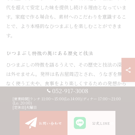
代を超えて安定した味を提供し続ける理由となっていま
す。家庭で作る場合も、素材へのこだわりを意識するこ
とで、より本格的なひつまぶしを楽しむことができま
す。
ひつまぶし特徴の奥にある歴史と技法
ひつまぶしの特徴を語るうえで、その歴史と技法の深さ
は外せません。発祥は名古屋周辺とされ、うなぎを無駄
なく使う工夫や、食事をより楽しくするための発想から
052-917-3008
生まれたと言われています。こうした背景には、食文化
[営業時間]ランチ 11:00〜15:00(Lo.14:00)/ディナー 17:00〜21:00
の多様性や工夫を重んじる地域性が色濃く反映されてい
(Lo. 20:00)
[定休日]火曜日
ます。
また、うなぎを細かく刻んでご飯と混ぜるという技法
お問い合わせ
公式LINE
は、家族や仲間と分け合って食べるための合理的な方法