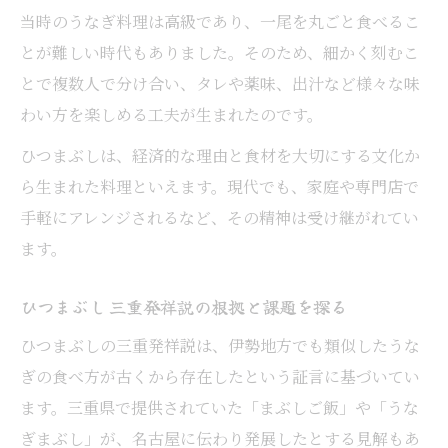
ひつまぶし文化と持続可能なうなぎ消費を
当時のうなぎ料理は高級であり、一尾を丸ごと食べるこ
考える
とが難しい時代もありました。そのため、細かく刻むこ
事件を通じて見るうなぎ乱獲と流通課題
とで複数人で分け合い、タレや薬味、出汁など様々な味
ひつまぶしとうなぎ資源保護の取り組み例
わい方を楽しめる工夫が生まれたのです。
歴史の裏側で揺れるひつまぶし事件の教訓
ひつまぶしは、経済的な理由と食材を大切にする文化か
ひつまぶし事件が示す歴史の教訓と現代課
ら生まれた料理といえます。現代でも、家庭や専門店で
題
手軽にアレンジされるなど、その精神は受け継がれてい
商標争いやパクリ問題から学ぶひつまぶし
ます。
事件
ひつまぶし 三重発祥説の根拠と課題を探る
うなぎ資源問題と食文化のバランスを考察
ひつまぶし事件を経て変わる消費者意識
ひつまぶしの三重発祥説は、伊勢地方でも類似したうな
ぎの食べ方が古くから存在したという証言に基づいてい
事件を通して知る食文化の多様性と継承
ます。三重県で提供されていた「まぶしご飯」や「うな
ぎまぶし」が、名古屋に伝わり発展したとする見解もあ