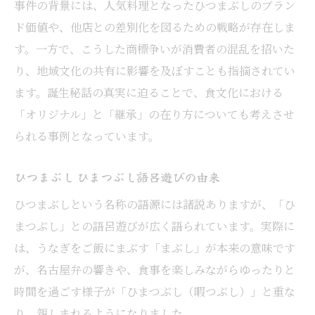
事件の背景には、人気料理となったひつまぶしのブラン
ド価値や、他店との差別化を図るための戦略が存在しま
す。一方で、こうした商標争いが消費者の混乱を招いた
り、地域文化の共有に影響を及ぼすことも指摘されてい
ます。誕生秘話の真実に迫ることで、食文化における
「オリジナル」と「継承」の在り方についても考えさせ
られる事例となっています。
ひつまぶし ひまつぶし語呂遊びの由来
ひつまぶしという名称の語源には諸説ありますが、「ひ
まつぶし」との語呂遊びが広く語られています。実際に
は、うなぎをご飯にまぶす「まぶし」が本来の意味です
が、名古屋弁の響きや、食事を楽しみながらゆったりと
時間を過ごす様子が「ひまつぶし（暇つぶし）」と重な
り、親しまれるようになりました。