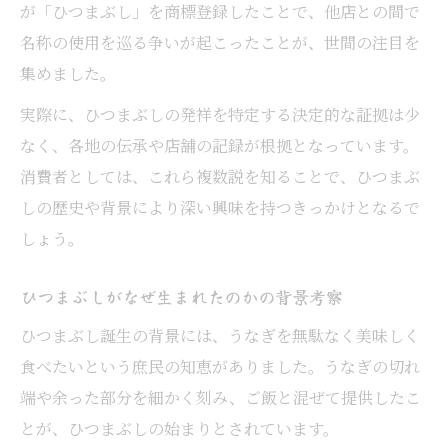
景
が「ひつまぶし」を商標登録したことで、他店との間で
ひつまぶし事件と一般名詞化の議論に触れ
名称の使用を巡る争いが起こったことが、世間の注目を
る
集めました。
商標争いから見るひつまぶしの食文化価値
実際に、ひつまぶしの発祥を特定する決定的な証拠は少
語源や漢字の意味までひつまぶしを探究
なく、各地の伝承や店舗の記録が根拠となっています。
ひつまぶしの語源や由来を丁寧に解説
消費者としては、これら複数説を知ることで、ひつまぶ
ひつまぶし 漢字表記の意味と背景を知る
しの歴史や背景により深い興味を持つきっかけとなるで
しょう。
ひつ まむしとひつまぶしの違いを考察
ひつまぶしとひまつぶし語呂合わせの真相
ひつまぶしがなぜ生まれたのかの背景考察
ひつまぶしの種類別特徴と語源の関係性
ひつまぶし誕生の背景には、うなぎを無駄なく美味しく
うなぎ資源問題と食文化のこれから
食べたいという庶民の知恵がありました。うなぎの切れ
ひつまぶし事件から学ぶうなぎ資源問題
端や余った部分を細かく刻み、ご飯と混ぜて提供したこ
うなぎ絶滅危惧の現状とひつまぶしの未来
とが、ひつまぶしの始まりとされています。