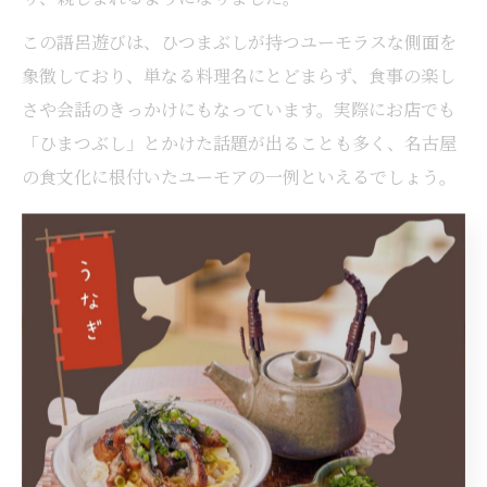
この語呂遊びは、ひつまぶしが持つユーモラスな側面を
象徴しており、単なる料理名にとどまらず、食事の楽し
さや会話のきっかけにもなっています。実際にお店でも
「ひまつぶし」とかけた話題が出ることも多く、名古屋
の食文化に根付いたユーモアの一例といえるでしょう。
ひつまぶし商標争いとパクリ疑惑に迫
る
ひつまぶし事件で注目された商標登録問題
ひつまぶし事件を語る上で欠かせないのが、商標登録に
関する争いです。ひつまぶしは名古屋の伝統的なうなぎ