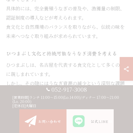
具体的には、完全養殖うなぎの普及や、漁獲量の制限、
認証制度の導入などが考えられます。
食文化と自然環境のバランスを取りながら、伝統の味を
未来へつなぐ取り組みが求められています。
ひつまぶし文化と持続可能なうなぎ消費を考える
ひつまぶしは、名古屋を代表する食文化として多くの人
に親しまれています。
しかし、その陰にはうなぎ資源の減少という深刻な課題
052-917-3008
が潜んでいます。
[営業時間]ランチ 11:00〜15:00(Lo.14:00)/ディナー 17:00〜21:00
持続可能な消費のためには、消費者自身がうなぎの現状
(Lo. 20:00)
[定休日]火曜日
を知り、資源を守る意識を持つことが重要です。
お問い合わせ
公式LINE
例えば、養殖うなぎを選んだり、季節や漁獲状況に応じ
て食べる頻度を見直すといった行動が挙げられます。