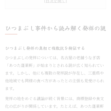
ひつまぶし事件とひまつぶし語源の関係性
ひつまぶしの種類と歴史的な進化をたどる
なぜ生まれたのかひつまぶしの真実
ひつまぶし事件から読み解く発祥の謎
ひつまぶしはなぜ誕生したのか徹底解説
ひつまぶしが持つ意思や背景に迫る
ひつまぶし発祥の真相と複数説を検証する
うなぎ料理としてのひつまぶしの誕生理由
ひつまぶしの発祥については、名古屋の老舗うなぎ店
ひつまぶし事件が教える誕生秘話の真実
「あつた蓬莱軒」が始まりとされる説が広く知られてい
ひつまぶし ひまつぶし語呂遊びの由来
ます。しかし、他にも複数の発祥説が存在し、三重県や
ひつまぶし商標争いとパクリ疑惑に迫る
他地域でも同様の食べ方があったとの主張も見受けられ
ひつまぶし事件で注目された商標登録問題
ます。
ひつまぶし パクリ疑惑の経緯と実情を解明
発祥の地をめぐる議論が続く背景には、商標登録や食文
あつた蓬莱軒とひつまぶし商標の歴史的背
化の広がりが関係しています。たとえば、あつた蓬莱軒