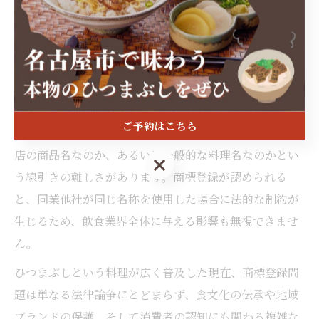
料理として知られていますが、その名称を巡って商標登
録の可否が大きな話題となりました。特に、あつた蓬莱
軒が「ひつまぶし」を商標登録したことで、他店が自由
にこの名称を使えないのではないかという懸念が生まれ
ました。
ご予約はこちら
この問題の背景には、ひつまぶしという言葉が特定のお
店の商品名なのか、あるいは一般的な料理名なのかとい
ご予約はこちら
う線引きの難しさがあります。商標登録が認められる
と、同業他社が同じ名称を使用した場合に法的な制約が
生じるため、飲食業界全体に与える影響も無視できませ
ん。
ひつまぶしという料理が広く普及した現在、商標登録問
題は単なる法律論争にとどまらず、食文化の伝承や地域
ブランドの保護、そして消費者の認知にも関わる複雑な