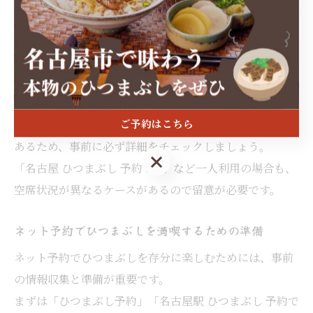
ネット予約サイトでは、リアルタイムで空席情報が表示
される店舗が増えています。
希望日や人数を入力し、即時に予約可否が分かるシステ
ムを活用することで、無駄な電話確認を省けます。
注意点として、キャンセル規定や席の種類（個室・カウ
ご予約はこちら
ンター等）、ランチとディナーで予約枠が異なる場合が
あるため、事前に必ず詳細をチェックしましょう。
ご予約はこちら
「名古屋 ひつまぶし 予約 1人」など一人利用の場合も、
空席状況が異なるケースがあるので留意が必要です。
ネット予約でひつまぶしを満喫するための準備
ネット予約でひつまぶしを存分に楽しむためには、事前
の情報収集と準備が重要です。
まずは「ひつまぶし予約」「名古屋駅 ひつまぶし 予約で