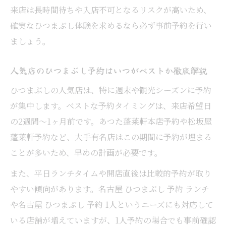
ディナーでのひつまぶし予約が快適なワケ
来店は長時間待ちや入店不可となるリスクが高いため、
確実なひつまぶし体験を求めるなら必ず事前予約を行い
ひつまぶし予約で時間帯による混雑を回避
ましょう。
する
ランチ・ディナー別ひつまぶし予約のコツ
人気店のひつまぶし予約はいつがベストか徹底解説
名古屋ひつまぶし予約で選ぶ最適な食事時
ひつまぶしの人気店は、特に週末や観光シーズンに予約
間
が集中します。ベストな予約タイミングは、来店希望日
名古屋名物ひつまぶし予約の最新事情とは
の2週間〜1ヶ月前です。あつた蓬莱軒本店予約や松坂屋
ひつまぶし予約の最新トレンドと注意点を
蓬莱軒予約など、大手有名店はこの期間に予約が埋まる
解説
ことが多いため、早めの計画が必要です。
名古屋駅ひつまぶし予約事情の変化を知る
また、平日ランチタイムや開店直後は比較的予約が取り
ネットと電話のひつまぶし予約事情を比較
やすい傾向があります。名古屋 ひつまぶし 予約 ランチ
ひつまぶし予約で人気店の最新情報を把握
や名古屋 ひつまぶし 予約 1人というニーズにも対応して
する
いる店舗が増えていますが、1人予約の場合でも事前確認