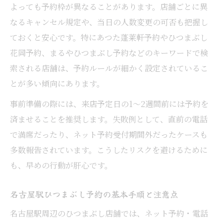
ひつまぶし予約時に押さえたい空席確認の
よっても予約枠が異なることがあります。店舗ごとに異
ポイント
なるキャンセル規定や、当日の人数変更の可否も把握し
ておくと安心です。特にあつた蓬莱軒予約やひつまぶし
ネット予約でひつまぶしを満喫するための
花岡予約、まるやひつまぶし予約などのキーワードで検
準備
索される店舗は、予約ルールが細かく設定されているこ
人気ひつまぶしを待たずに味わうための秘訣
とが多い傾向にあります。
ひつまぶし予約が混雑回避に役立つ理由
事前準備の際には、来店予定日の1〜2週間前には予約を
人気ひつまぶし店予約のタイミングを解説
済ませることを推奨します。失敗例として、直前の電話
ひつまぶしランチ予約で週末も快適グルメ
で満席だったり、ネット予約受付期間外だったケースも
体験
多数報告されています。こうしたリスクを避けるために
少人数でも安心なひつまぶし予約のコツ
も、早めの行動が肝心です。
名古屋ひつまぶし予約なしで困らないポイ
ント
名古屋駅ひつまぶし予約の基本手順と注意点
一人でも安心してひつまぶし予約を成功させる
名古屋駅周辺のひつまぶし店舗では、ネット予約・電話