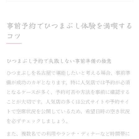
人気店のひつまぶし予約はいつがベストか
徹底解説
事前予約でひつまぶし体験を満喫する
ネット予約と電話予約のひつまぶし活用術
コツ
を紹介
ひつまぶし予約で待ち時間を減らす実践的
な方法
ひつまぶし予約で失敗しない事前準備の極意
ネット予約を活用したひつまぶしの楽しみ方
ひつまぶしを名古屋で堪能したいと考える場合、事前準
ひつまぶしネット予約のメリットを徹底解
備が成功のカギとなります。特に人気店では予約が必須
説
となるケースが多く、予約可否や方法を事前に確認する
ことが大切です。人気店の多くは公式サイトや予約サイ
名古屋ひつまぶしネット予約で得する裏技
トで空席状況を公開しているため、希望日時の空き状況
まとめ
を必ずチェックしましょう。
スマホで簡単！ひつまぶし予約サイト完全
活用法
また、複数名での利用やランチ・ディナーなど時間帯に