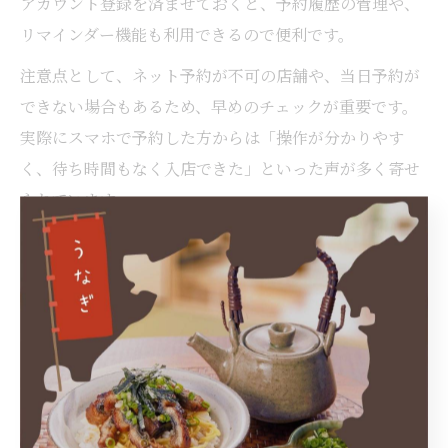
アカウント登録を済ませておくと、予約履歴の管理や、
リマインダー機能も利用できるので便利です。
注意点として、ネット予約が不可の店舗や、当日予約が
できない場合もあるため、早めのチェックが重要です。
実際にスマホで予約した方からは「操作が分かりやす
く、待ち時間もなく入店できた」といった声が多く寄せ
られています。
ひつまぶし予約時に押さえたい空席確認のポイント
ひつまぶしの予約を成功させるには、空席状況の確認が
欠かせません。
特に人気店や週末、連休などは早い段階で満席になるこ
とが多く、「名古屋 ひつまぶし 予約 なし」では入店で
きないリスクも高まります。