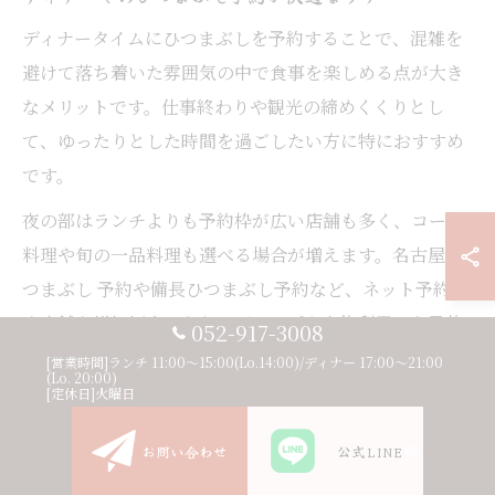
ディナータイムにひつまぶしを予約することで、混雑を
避けて落ち着いた雰囲気の中で食事を楽しめる点が大き
なメリットです。仕事終わりや観光の締めくくりとし
て、ゆったりとした時間を過ごしたい方に特におすすめ
です。
夜の部はランチよりも予約枠が広い店舗も多く、コース
料理や旬の一品料理も選べる場合が増えます。名古屋 ひ
つまぶし 予約や備長ひつまぶし予約など、ネット予約対
応店舗も増加傾向にあり、グループや家族利用にも柔軟
052-917-3008
に対応できます。
[営業時間]ランチ 11:00〜15:00(Lo.14:00)/ディナー 17:00〜21:00
(Lo. 20:00)
[定休日]火曜日
注意点として、ディナータイムは宴会や団体予約が入り
やすい時期があるため、希望時間の確保には早めの計画
お問い合わせ
公式LINE
が必要です。予約時には、人数やアレルギー対応、座席