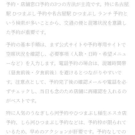
ひつまぶし予約で一人利用が安心な理由と
予約・店舗窓口予約の3つの方法が主流です。特に名古屋
は
駅 ひつまぶし 予約や名古屋駅 ひつまぶし ランチ 予約と
名古屋ひつまぶし一人予約のポイント完全
いう検索が多いことから、交通の便と混雑状況を意識し
解説
た予約が重要です。
カウンター席でひつまぶし予約を快適に楽
予約の基本手順は、まず公式サイトや予約専用サイトで
しむ
空席状況を確認し、必要事項（人数・日時・希望メニュ
ひとりひつまぶし予約に役立つ注意事項ま
ーなど）を入力します。電話予約の場合は、混雑時間帯
とめ
（昼食前後・夕食前後）を避けるとつながりやすいで
予約サイトでひつまぶし一人分を確保する
す。注意点として、予約完了後の確認メールや電話を必
コツ
ずチェックし、当日も念のため店舗に再確認を入れるの
ランチやディナーもひつまぶし予約が安心の理
がベストです。
由
特に人気のうなぎしら河予約やひつまぶし稲生エスカ店
ひつまぶしランチ予約が人気の理由と実践
予約、しら河ひつまぶし予約などは、予約枠が限られて
法
いるため、早めのアクションが肝要です。予約なしでの