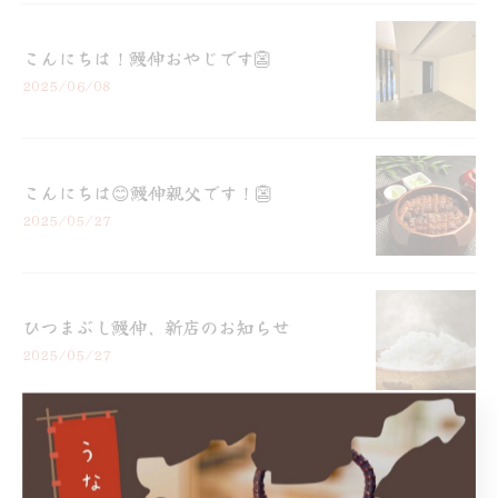
こんにちは！鰻伸おやじです👺
2025/06/08
こんにちは😊鰻伸親父です！👺
2025/05/27
ひつまぶし鰻伸、新店のお知らせ
2025/05/27
1
2
3