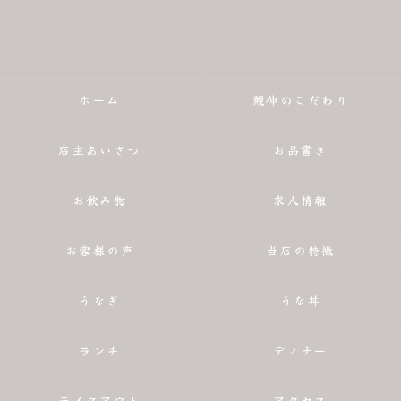
ホーム
鰻伸のこだわり
店主あいさつ
お品書き
お飲み物
求人情報
お客様の声
当店の特徴
うなぎ
うな丼
ランチ
ディナー
テイクアウト
アクセス