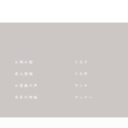
お飲み物
うなぎ
求人情報
うな丼
お客様の声
ランチ
当店の特徴
ディナー
 2026 愛知県名古屋市のひつまぶしならひつまぶし鰻伸 ALL RIGHTS RESERVE