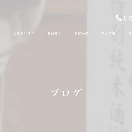
0
り
店主あいさつ
お品書き
お飲み物
求人情報
お
ブログ