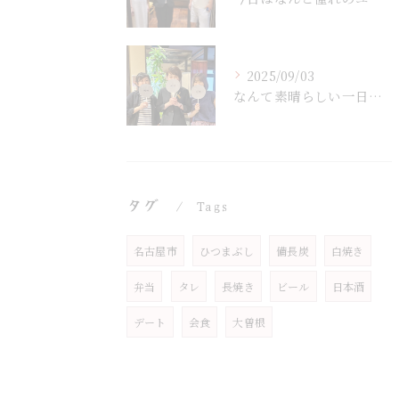
2025/09/03
なんて素晴らしい一日だったでしょう！🎉 私の大切な友達がまさ...
タグ
Tags
名古屋市
ひつまぶし
備長炭
白焼き
弁当
タレ
長焼き
ビール
日本酒
デート
会食
大曽根