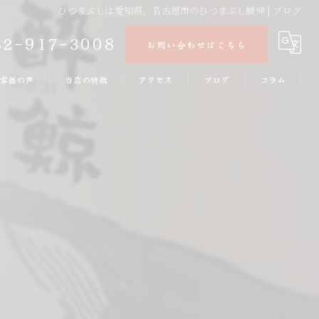
ひつまぶしは愛知県、名古屋市のひつまぶし鰻伸 | ブログ
52-917-3008
お問い合わせはこちら
客様の声
当店の特徴
アクセス
ブログ
コラム
うなぎ
うな丼
ランチ
ディナー
テイクアウト